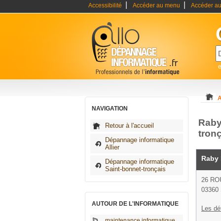
|
|
Accessibilité
Accéder au menu
Accéder au
A
NAVIGATION
Raby
Retour à l'accueil
tron
Dépannage informatique
Allier
Raby 
Dépannage informatique
Saint-bonnet-tronçais
26 RO
03360 
AUTOUR DE L'INFORMATIQUE
Les dé
maintenance informatique