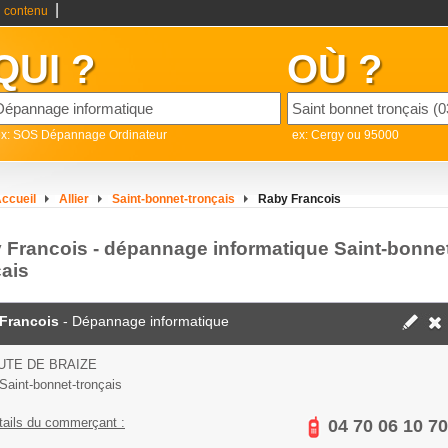
|
 contenu
QUI ?
OÙ ?
ex: SOS Dépannage Ordinateur
ex: Cergy ou 95000
ccueil
Allier
Saint-bonnet-tronçais
Raby Francois
 Francois - dépannage informatique Saint-bonne
çais
Francois
- Dépannage informatique
UTE DE BRAIZE
Saint-bonnet-tronçais
tails du commerçant :
04 70 06 10 70