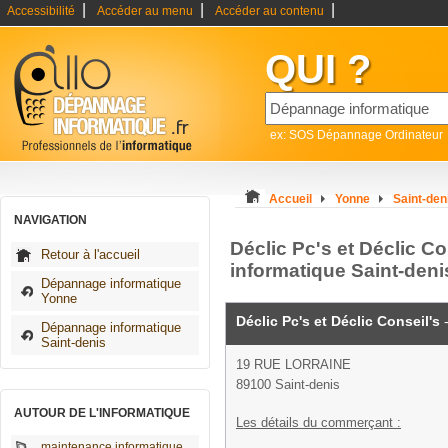
|
|
|
Accessibilité
Accéder au menu
Accéder au contenu
QUI ?
ex: SOS Dépannage Ordinateur
Accueil
Yonne
Saint-den
NAVIGATION
Déclic Pc's et Déclic C
Retour à l'accueil
informatique Saint-deni
Dépannage informatique
Yonne
Déclic Pc's et Déclic Conseil's
-
Dépannage informatique
Saint-denis
19 RUE LORRAINE
89100 Saint-denis
AUTOUR DE L'INFORMATIQUE
Les détails du commerçant :
maintenance informatique