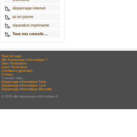
dépannage internet
pc en panne
réparation imprimante
Tous nos conseils ...
Haut de page
Allo-Depannage-Informatique ?
Sites Partenaires
Liens Partenaires
Conditions générales
Contact
Grandes villes :
Dépannage informatique Paris
Dépannage informatique Lyon
Dépannage informatique Marseille
© 2026 allo-depannage-informatique.fr