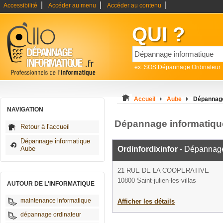
|
|
|
Accessibilité
Accéder au menu
Accéder au contenu
QUI ?
ex: SOS Dépannage Ordinateur
Accueil
Aube
Dépannage 
NAVIGATION
Dépannage informatique 
Retour à l'accueil
Dépannage informatique
Aube
Ordinfordixinfor
- Dépannage
21 RUE DE LA COOPERATIVE
10800 Saint-julien-les-villas
AUTOUR DE L'INFORMATIQUE
maintenance informatique
Afficher les détails
dépannage ordinateur