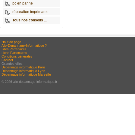
pc en panne
réparation imprimante
Tous nos conseils ...
Haut de page
Allo-Depannage-Informatique ?
Sites Partenaires
Liens Partenaires
Conditions générales
Contact
Grandes villes :
Dépannage informatique Paris
Dépannage informatique Lyon
Dépannage informatique Marseille
© 2026 allo-depannage-informatique.fr