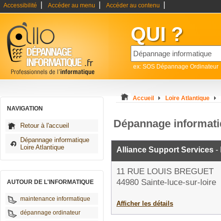
|
|
|
Accessibilité
Accéder au menu
Accéder au contenu
QUI ?
ex: SOS Dépannage Ordinateur
Accueil
Loire Atlantique
NAVIGATION
Dépannage informatiq
Retour à l'accueil
Dépannage informatique
Loire Atlantique
Alliance Support Services
-
11 RUE LOUIS BREGUET
44980 Sainte-luce-sur-loire
AUTOUR DE L'INFORMATIQUE
maintenance informatique
Afficher les détails
dépannage ordinateur