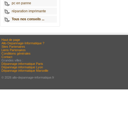
pc en panne
réparation imprimante
Tous nos conseils ...
Haut de page
Allo-Depannage-Informatique ?
Sites Partenaires
Liens Partenaires
Conditions générales
Contact
Grandes villes :
Dépannage informatique Paris
Dépannage informatique Lyon
Dépannage informatique Marseille
© 2026 allo-depannage-informatique.fr