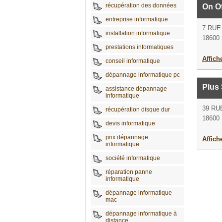
récupération des données
On O
entreprise informatique
7 RUE
installation informatique
18600 
prestations informatiques
Affich
conseil informatique
dépannage informatique pc
Plus
assistance dépannage
informatique
39 RU
récupération disque dur
18600 
devis informatique
prix dépannage
Affich
informatique
société informatique
réparation panne
informatique
dépannage informatique
mac
dépannage informatique à
distance