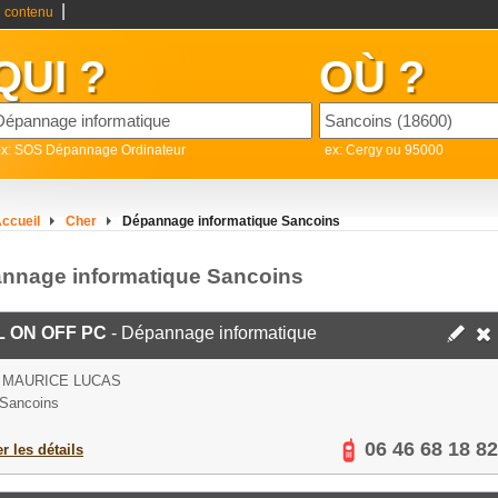
|
 contenu
QUI ?
OÙ ?
ex: SOS Dépannage Ordinateur
ex: Cergy ou 95000
ccueil
Cher
Dépannage informatique Sancoins
nnage informatique Sancoins
 ON OFF PC
- Dépannage informatique
 MAURICE LUCAS
Sancoins
06 46 68 18 82
er les détails