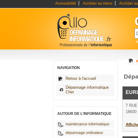
|
|
Accessibilité
Accéder au menu
Accéder au
A
NAVIGATION
Dépa
Retour à l'accueil
Dépannage informatique
Cher
EURL
7 RUE
18600 
AUTOUR DE L'INFORMATIQUE
maintenance informatique
Affich
dépannage ordinateur