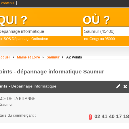
|
 contenu
QUI ?
OÙ ?
ex: SOS Dépannage Ordinateur
ex: Cergy ou 95000
ccueil
Maine et Loire
Saumur
A2 Points
oints - dépannage informatique Saumur
ints
- Dépannage informatique
ACE DE LA BILANGE
 Saumur
tails du commerçant :
02 41 40 17 18