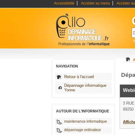
|
|
Accessibilité
Accéder au menu
Accéder au
A
NAVIGATION
Dépa
Retour à l'accueil
Dépannage informatique
Yonne
Webi
3 RUE
89250 
AUTOUR DE L'INFORMATIQUE
maintenance informatique
Affich
dépannage ordinateur