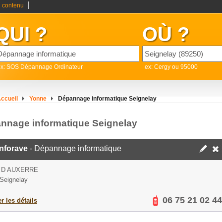
|
 contenu
QUI ?
OÙ ?
ex: SOS Dépannage Ordinateur
ex: Cergy ou 95000
ccueil
Yonne
Dépannage informatique Seignelay
nnage informatique Seignelay
nforave
- Dépannage informatique
 D AUXERRE
Seignelay
06 75 21 02 44
er les détails