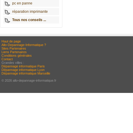
pc en panne
réparation imprimante
Tous nos conseils ...
Haut de page
Allo-Depannage-Informatique ?
Sites Partenaires
Liens Partenaires
Conditions générales
Contact
Grandes villes :
Dépannage informatique Paris
Dépannage informatique Lyon
Dépannage informatique Marseille
© 2026 allo-depannage-informatique.fr