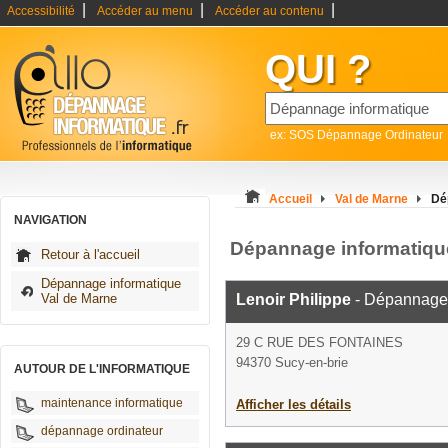
|
|
|
Accessibilité
Accéder au menu
Accéder au contenu
QUI ?
ex: SOS Dépannage Ordinateur
Accueil
Val de Marne
Dé
NAVIGATION
Dépannage informatiqu
Retour à l'accueil
Dépannage informatique
Val de Marne
Lenoir Philippe
- Dépannage 
29 C RUE DES FONTAINES
94370 Sucy-en-brie
AUTOUR DE L'INFORMATIQUE
maintenance informatique
Afficher les détails
dépannage ordinateur