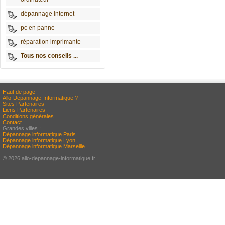
dépannage internet
pc en panne
réparation imprimante
Tous nos conseils ...
Haut de page
Allo-Depannage-Informatique ?
Sites Partenaires
Liens Partenaires
Conditions générales
Contact
Grandes villes :
Dépannage informatique Paris
Dépannage informatique Lyon
Dépannage informatique Marseille
© 2026 allo-depannage-informatique.fr