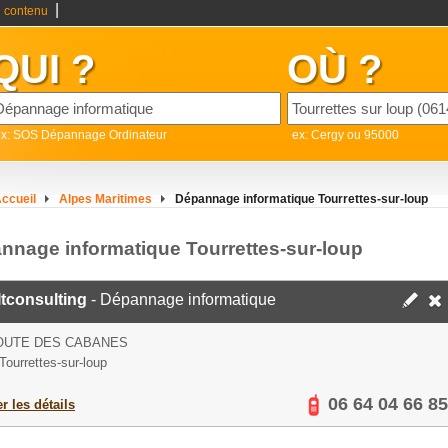
|
 contenu
QUI ?
OÙ ?
ex: SOS Dépannage Ordinateur
ex: Cergy ou 95000
ccueil
Alpes Maritimes
Dépannage informatique Tourrettes-sur-loup
nnage informatique Tourrettes-sur-loup
tconsulting
- Dépannage informatique
OUTE DES CABANES
Tourrettes-sur-loup
06 64 04 66 85
er les détails