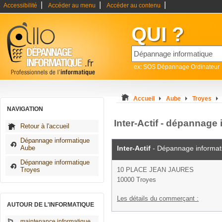
|
|
|
Accessibilité
Accéder au menu
Accéder au contenu
QUI ?
ex: SOS Dépannage Ordinateur
Accueil
Aube
Troyes
NAVIGATION
Inter-Actif - dépannage
Retour à l'accueil
Dépannage informatique
Aube
Inter-Actif
- Dépannage informat
Dépannage informatique
Troyes
10 PLACE JEAN JAURES
10000 Troyes
Les détails du commerçant :
AUTOUR DE L'INFORMATIQUE
maintenance informatique