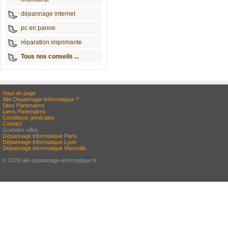
dépannage internet
pc en panne
réparation imprimante
Tous nos conseils ...
Haut de page
Allo-Depannage-Informatique ?
Sites Partenaires
Liens Partenaires
Conditions générales
Contact
Grandes villes :
Dépannage informatique Paris
Dépannage informatique Lyon
Dépannage informatique Marseille
© 2026 allo-depannage-informatique.fr