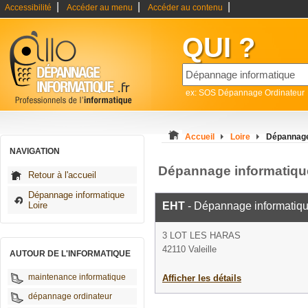
|
|
|
Accessibilité
Accéder au menu
Accéder au contenu
QUI ?
ex: SOS Dépannage Ordinateur
Accueil
Loire
Dépannage 
NAVIGATION
Dépannage informatique
Retour à l'accueil
Dépannage informatique
Loire
EHT
- Dépannage informatiq
3 LOT LES HARAS
42110 Valeille
AUTOUR DE L'INFORMATIQUE
maintenance informatique
Afficher les détails
dépannage ordinateur