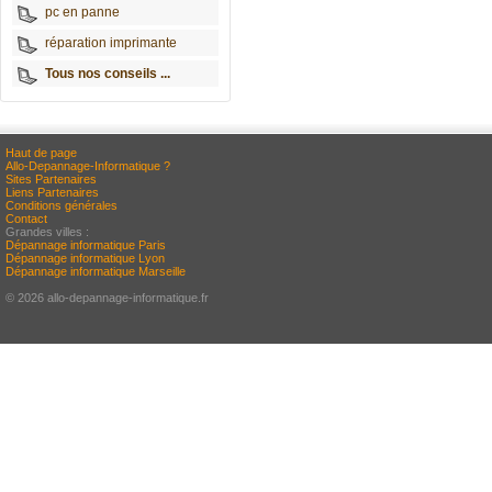
pc en panne
réparation imprimante
Tous nos conseils ...
Haut de page
Allo-Depannage-Informatique ?
Sites Partenaires
Liens Partenaires
Conditions générales
Contact
Grandes villes :
Dépannage informatique Paris
Dépannage informatique Lyon
Dépannage informatique Marseille
© 2026 allo-depannage-informatique.fr