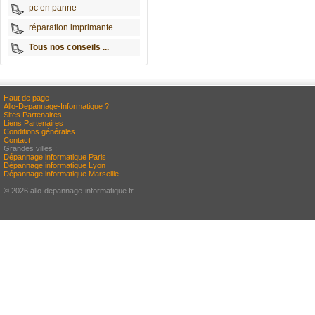
pc en panne
réparation imprimante
Tous nos conseils ...
Haut de page
Allo-Depannage-Informatique ?
Sites Partenaires
Liens Partenaires
Conditions générales
Contact
Grandes villes :
Dépannage informatique Paris
Dépannage informatique Lyon
Dépannage informatique Marseille
© 2026 allo-depannage-informatique.fr