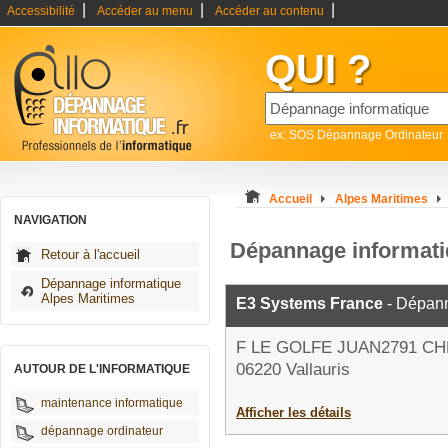
|
|
|
Accessibilité
Accéder au menu
Accéder au contenu
QUI ?
ex: SOS Dépannage Ordinateur
Accueil
Alpes Maritimes
NAVIGATION
Dépannage informati
Retour à l'accueil
Dépannage informatique
Alpes Maritimes
E3 Systems France
- Dépann
F LE GOLFE JUAN2791 C
06220 Vallauris
AUTOUR DE L'INFORMATIQUE
maintenance informatique
Afficher les détails
dépannage ordinateur