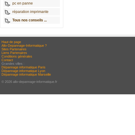
pc en panne
réparation imprimante
Tous nos conseils ...
Haut de page
Allo-Depannage-Informatique ?
Sites Partenaires
Liens Partenaires
Conditions générales
Contact
Grandes villes :
Dépannage informatique Paris
Dépannage informatique Lyon
Dépannage informatique Marseille
© 2026 allo-depannage-informatique.fr