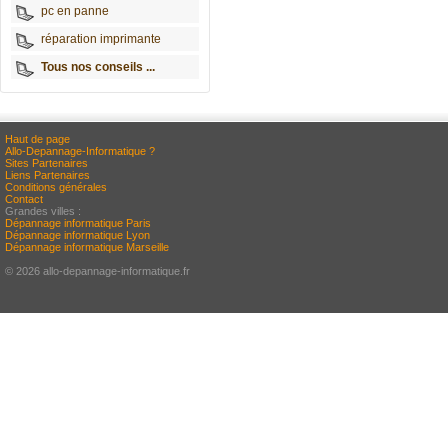
pc en panne
réparation imprimante
Tous nos conseils ...
Haut de page
Allo-Depannage-Informatique ?
Sites Partenaires
Liens Partenaires
Conditions générales
Contact
Grandes villes :
Dépannage informatique Paris
Dépannage informatique Lyon
Dépannage informatique Marseille
© 2026 allo-depannage-informatique.fr