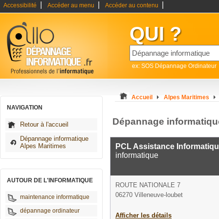
|
|
|
Accessibilité
Accéder au menu
Accéder au contenu
QUI ?
ex: SOS Dépannage Ordinateur
Accueil
Alpes Maritimes
NAVIGATION
Dépannage informatique
Retour à l'accueil
Dépannage informatique
Alpes Maritimes
PCL Assistance Informatiqu
informatique
AUTOUR DE L'INFORMATIQUE
ROUTE NATIONALE 7
06270 Villeneuve-loubet
maintenance informatique
dépannage ordinateur
Afficher les détails