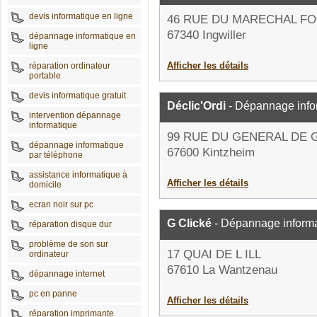
devis informatique en ligne
46 RUE DU MARECHAL F
67340 Ingwiller
dépannage informatique en
ligne
Afficher les détails
réparation ordinateur
portable
devis informatique gratuit
Déclic'Ordi
- Dépannage info
intervention dépannage
informatique
99 RUE DU GENERAL DE 
dépannage informatique
67600 Kintzheim
par téléphone
assistance informatique à
Afficher les détails
domicile
ecran noir sur pc
G Clické
- Dépannage inform
réparation disque dur
problème de son sur
17 QUAI DE L ILL
ordinateur
67610 La Wantzenau
dépannage internet
pc en panne
Afficher les détails
réparation imprimante