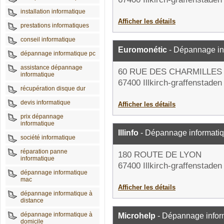
installation informatique
Afficher les détails
prestations informatiques
conseil informatique
Euromonétic
- Dépannage in
dépannage informatique pc
assistance dépannage
60 RUE DES CHARMILLES
informatique
67400 Illkirch-graffenstaden
récupération disque dur
devis informatique
Afficher les détails
prix dépannage
informatique
Illinfo
- Dépannage informati
société informatique
réparation panne
180 ROUTE DE LYON
informatique
67400 Illkirch-graffenstaden
dépannage informatique
mac
Afficher les détails
dépannage informatique à
distance
dépannage informatique à
Microhelp
- Dépannage infor
domicile