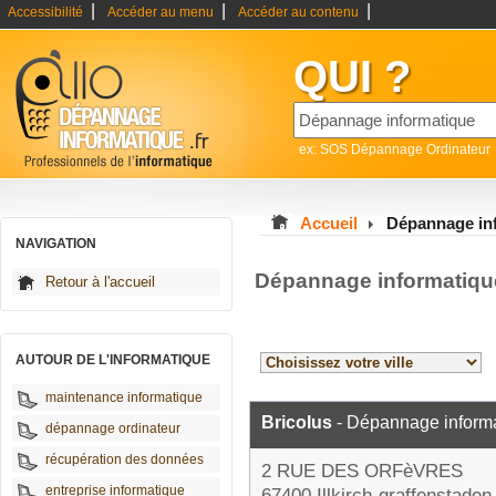
|
|
|
Accessibilité
Accéder au menu
Accéder au contenu
QUI ?
ex: SOS Dépannage Ordinateur
Accueil
Dépannage in
NAVIGATION
Dépannage informatiqu
Retour à l'accueil
AUTOUR DE L'INFORMATIQUE
maintenance informatique
Bricolus
- Dépannage inform
dépannage ordinateur
récupération des données
2 RUE DES ORFèVRES
entreprise informatique
67400 Illkirch-graffenstaden