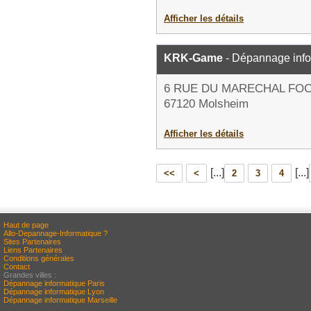
Afficher les détails
KRK-Game
- Dépannage info
6 RUE DU MARECHAL FO
67120 Molsheim
Afficher les détails
[...]
[...]
<<
<
2
3
4
Haut de page
Allo-Depannage-Informatique ?
Sites Partenaires
Liens Partenaires
Conditions générales
Contact
Grandes villes :
Dépannage informatique Paris
Dépannage informatique Lyon
Dépannage informatique Marseille