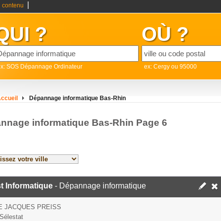
|
 contenu
QUI ?
OÙ ?
ex: SOS Dépannage Ordinateur
ex: Cergy ou 95000
ccueil
Dépannage informatique Bas-Rhin
nnage informatique Bas-Rhin Page 6
t Informatique
- Dépannage informatique
E JACQUES PREISS
Sélestat