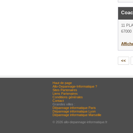
Coact
11 PL
67000 
Affich
<<
Haut de page
Allo-Depannage-Informatique ?
Sites Partenaires
Liens Partenaires
Conditions générales
Contact
Grandes villes :
Dépannage informatique Paris
Dépannage informatique Lyon
Dépannage informatique Marseille
© 2026 allo-depannage-informatique.fr