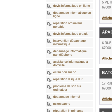
5 PET
devis informatique en ligne
67000 
dépannage informatique en
ligne
Affich
réparation ordinateur
portable
APA
devis informatique gratuit
intervention dépannage
6 RUE
informatique
67000 
dépannage informatique
par téléphone
Affich
assistance informatique à
domicile
ecran noir sur pc
BATO
réparation disque dur
17 RU
problème de son sur
67000 
ordinateur
dépannage internet
Affich
pc en panne
réparation imprimante