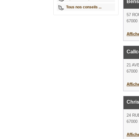
Bens
Tous nos conseils ...
57 RO
67000 
Affich
Callc
21 AV
67000 
Affich
Chris
24 RU
67000 
Affich