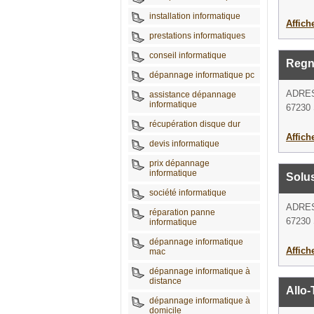
installation informatique
Affich
prestations informatiques
conseil informatique
Regni
dépannage informatique pc
ADRE
assistance dépannage
informatique
67230
récupération disque dur
Affich
devis informatique
prix dépannage
informatique
Solus
société informatique
ADRE
réparation panne
67230
informatique
dépannage informatique
Affich
mac
dépannage informatique à
distance
Allo
dépannage informatique à
domicile