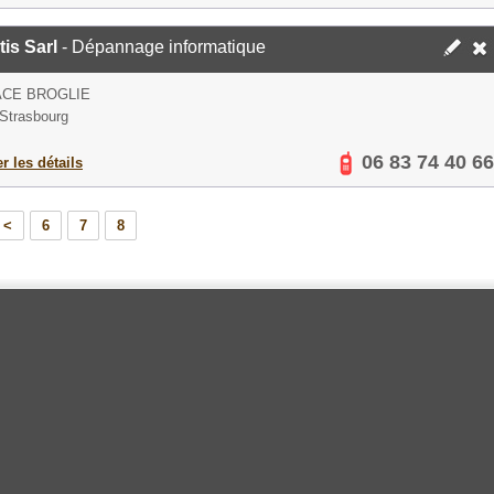
is Sarl
- Dépannage informatique
ACE BROGLIE
Strasbourg
06 83 74 40 66
er les détails
<
6
7
8