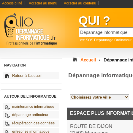
|
|
|
Accessibilité
Accéder au menu
Accéder au contenu
QUI ?
ex: SOS Dépannage Ordinateur
Accueil
Dépannage in
NAVIGATION
Dépannage informatiqu
Retour à l'accueil
AUTOUR DE L'INFORMATIQUE
maintenance informatique
ESPACE PLUS INFORMATI
dépannage ordinateur
récupération des données
ROUTE DE DIJON
entreprise informatique
21500 Marmagne