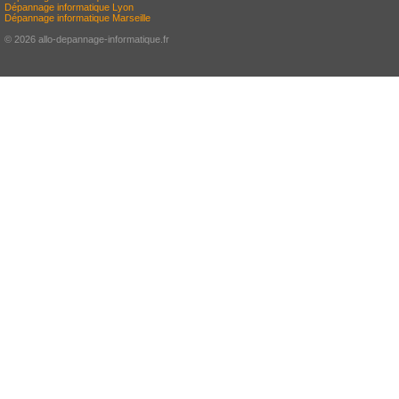
Dépannage informatique Lyon
Dépannage informatique Marseille
© 2026 allo-depannage-informatique.fr