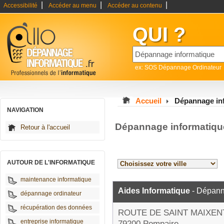
|
|
|
Accessibilité
Accéder au menu
Accéder au contenu
QUI ?
ex: SOS Dépannage Ordinateur
Accueil
Dépannage in
NAVIGATION
Dépannage informatiqu
Retour à l'accueil
AUTOUR DE L'INFORMATIQUE
maintenance informatique
Aides Informatique
- Dépann
dépannage ordinateur
récupération des données
ROUTE DE SAINT MAIXEN
entreprise informatique
79200 Pompaire