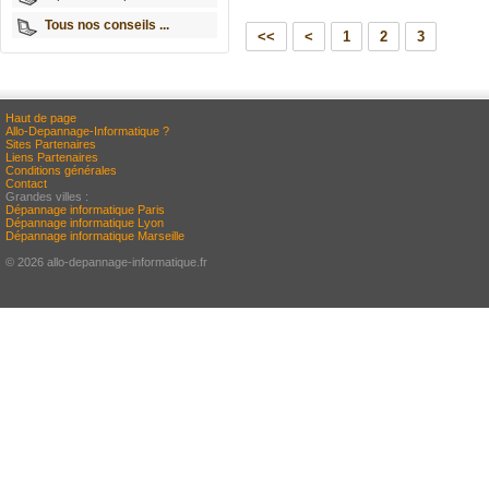
Tous nos conseils ...
<<
<
1
2
3
Haut de page
Allo-Depannage-Informatique ?
Sites Partenaires
Liens Partenaires
Conditions générales
Contact
Grandes villes :
Dépannage informatique Paris
Dépannage informatique Lyon
Dépannage informatique Marseille
© 2026 allo-depannage-informatique.fr