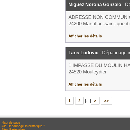
Miguez Norona Gonzalo
- D
ADRESSE NON COMMUNI
24200 Marcillac-saint-quent
Afficher les détails
Taris Ludovic
- Dépannage i
1 IMPASSE DU MOULIN H
24520 Mouleydier
Afficher les détails
[...]
1
2
>
>>
Haut de page
Allo-Depannage-Informatique ?
Sites Partenaires