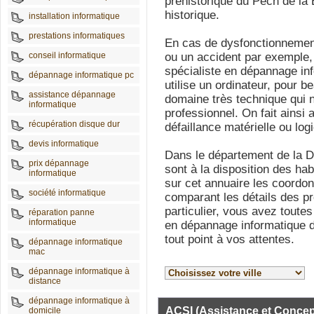
préhistorique du Pech de la
historique.
installation informatique
prestations informatiques
En cas de dysfonctionnemen
conseil informatique
ou un accident par exemple, 
spécialiste en dépannage in
dépannage informatique pc
utilise un ordinateur, pour 
assistance dépannage
domaine très technique qui n
informatique
professionnel. On fait ainsi 
récupération disque dur
défaillance matérielle ou logi
devis informatique
Dans le département de la D
prix dépannage
sont à la disposition des hab
informatique
sur cet annuaire les coordon
société informatique
comparant les détails des pr
particulier, vous avez toute
réparation panne
informatique
en dépannage informatique do
tout point à vos attentes.
dépannage informatique
mac
dépannage informatique à
distance
dépannage informatique à
ACSI (Assistance et Concep
domicile