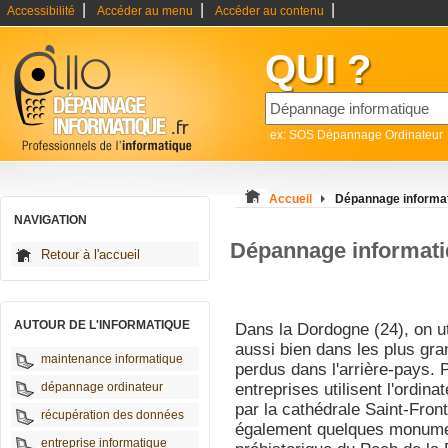
|
|
|
Accessibilité
Accéder au menu
Accéder au contenu
QUI ?
ex: SOS Dépannage Ordinateur
Accueil
Dépannage informa
NAVIGATION
Dépannage informat
Retour à l'accueil
AUTOUR DE L'INFORMATIQUE
Dans la Dordogne (24), on ut
aussi bien dans les plus gra
maintenance informatique
perdus dans l'arrière-pays. 
dépannage ordinateur
entreprises utilisent l'ordin
par la cathédrale Saint-Front
récupération des données
également quelques monume
entreprise informatique