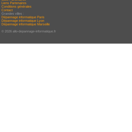
Liens Partenaires
Conditions générales
Contact
Grandes villes :
Dépannage informatique Paris
Dépannage informatique Lyon
Dépannage informatique Marseille
© 2026 allo-depannage-informatique.fr