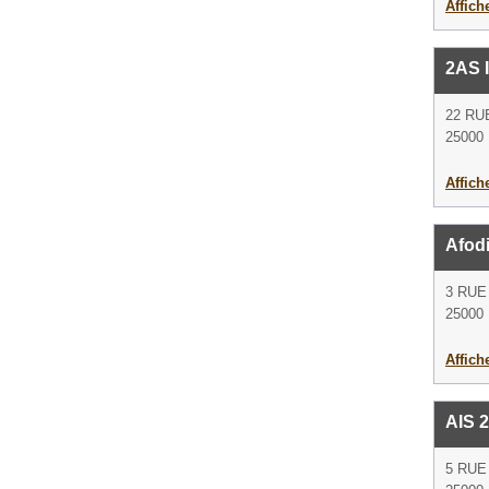
Affich
2AS 
22 RU
25000
Affich
Afod
3 RU
25000
Affich
AIS 
5 RUE