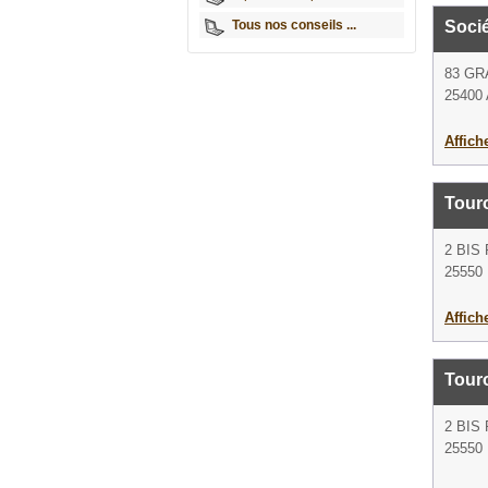
Tous nos conseils ...
Soci
83 GR
25400 
Affich
Touro
2 BIS
25550
Affich
Touro
2 BIS
25550