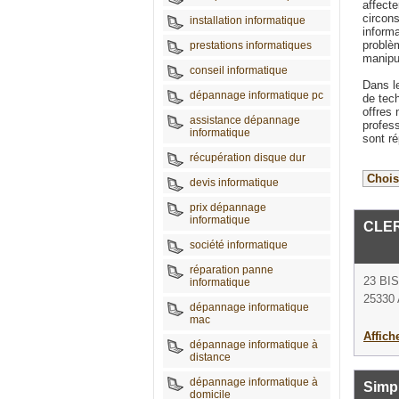
affect
circons
installation informatique
informa
problèm
prestations informatiques
manipu
conseil informatique
Dans le
dépannage informatique pc
de tech
offres
assistance dépannage
profes
informatique
sont ré
récupération disque dur
devis informatique
prix dépannage
informatique
CLER
société informatique
réparation panne
23 BI
informatique
25330
dépannage informatique
mac
Affich
dépannage informatique à
distance
dépannage informatique à
Simpl
domicile