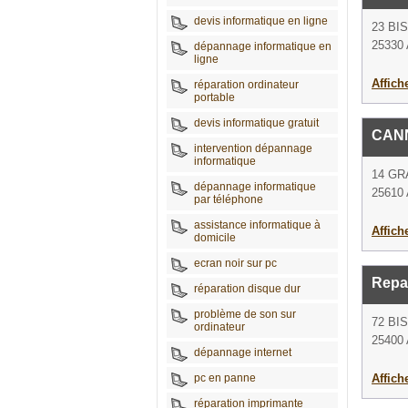
devis informatique en ligne
23 BI
25330
dépannage informatique en
ligne
Affich
réparation ordinateur
portable
devis informatique gratuit
CAN
intervention dépannage
informatique
14 GR
dépannage informatique
25610 
par téléphone
assistance informatique à
Affich
domicile
ecran noir sur pc
Repa
réparation disque dur
problème de son sur
72 BI
ordinateur
25400 
dépannage internet
pc en panne
Affich
réparation imprimante