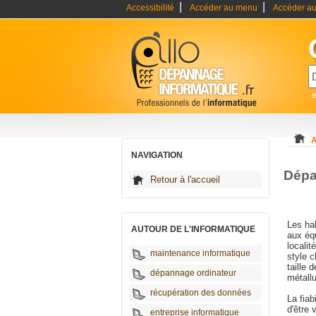
|
|
Accessibilité
Accéder au menu
Accéder au
A
NAVIGATION
Dépa
Retour à l'accueil
Les hab
AUTOUR DE L'INFORMATIQUE
aux éq
locali
maintenance informatique
style c
taille 
dépannage ordinateur
métallu
récupération des données
La fiab
d'être 
entreprise informatique