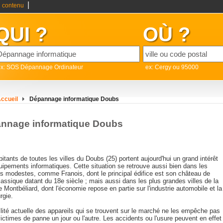
|
 contenu
QUI ?
OÙ ?
ex: SOS Dépannage Ordinateur
ex: Cergy ou 95000
ccueil
Dépannage informatique Doubs
nnage informatique Doubs
itants de toutes les villes du Doubs (25) portent aujourd'hui un grand intérêt
uipements informatiques. Cette situation se retrouve aussi bien dans les
tés modestes, comme Franois, dont le principal édifice est son château de
lassique datant du 18e siècle ; mais aussi dans les plus grandes villes de la
de Montbéliard, dont l'économie repose en partie sur l'industrie automobile et la
rgie.
ilité actuelle des appareils qui se trouvent sur le marché ne les empêche pas
victimes de panne un jour ou l'autre. Les accidents ou l'usure peuvent en effet