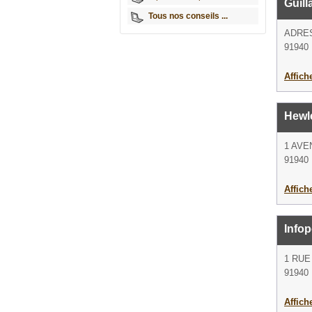
Guill
Tous nos conseils ...
ADRE
91940 
Affich
Hewle
1 AVE
91940 
Affich
Infop
1 RUE
91940 
Affich