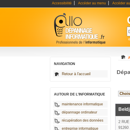
|
|
Accessibilité
Accéder au menu
Accéder au
A
NAVIGATION
Dépa
Retour à l'accueil
AUTOUR DE L'INFORMATIQUE
maintenance informatique
Beldj
dépannage ordinateur
récupération des données
2 RUE
91260 
entreprise informatique