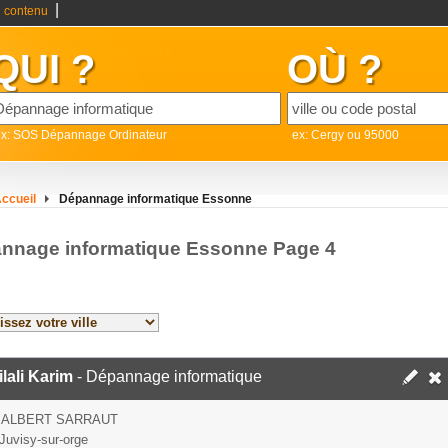
|
 contenu
QUI ?
OÙ ?
ex: SOS Dépannage Ordinateur
ex: Cergy ou 95000
ccueil
Dépannage informatique Essonne
nnage informatique Essonne Page 4
ilali Karim
- Dépannage informatique
 ALBERT SARRAUT
Juvisy-sur-orge