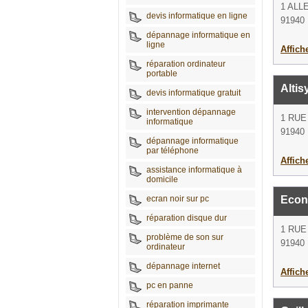
1 ALL
devis informatique en ligne
91940 
dépannage informatique en
ligne
Affich
réparation ordinateur
portable
Altis
devis informatique gratuit
intervention dépannage
1 RUE
informatique
91940 
dépannage informatique
par téléphone
Affich
assistance informatique à
domicile
ecran noir sur pc
Eco
réparation disque dur
1 RUE
problème de son sur
91940 
ordinateur
dépannage internet
Affich
pc en panne
réparation imprimante