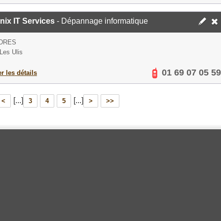
ix IT Services
- Dépannage informatique
NDRES
Les Ulis
01 69 07 05 59
er les détails
[...]
[...]
<
3
4
5
>
>>