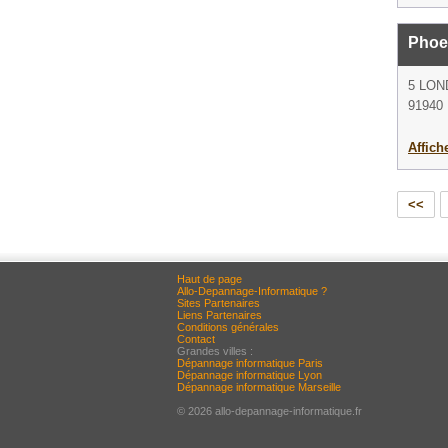
Phoen
5 LO
91940 
Affich
<<
Haut de page
Allo-Depannage-Informatique ?
Sites Partenaires
Liens Partenaires
Conditions générales
Contact
Grandes villes :
Dépannage informatique Paris
Dépannage informatique Lyon
Dépannage informatique Marseille
© 2026 allo-depannage-informatique.fr