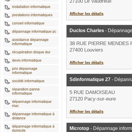
27100 Le Vaudreuil
installation informatique
Afficher les détails
prestations informatiques
conseil informatique
Duclos Charles
- Dépannage 
dépannage informatique pc
assistance dépannage
38 RUE PIERRE MENDES
informatique
27400 Louviers
récupération disque dur
devis informatique
Afficher les détails
prix dépannage
informatique
Sdinformatique 27
- Dépanna
société informatique
réparation panne
5 RUE DAMOISEAU
informatique
27120 Pacy-sur-eure
dépannage informatique
mac
Afficher les détails
dépannage informatique à
distance
dépannage informatique à
Microtop
- Dépannage inform
domicile