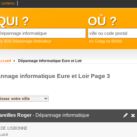
|
 contenu
QUI ?
OÙ ?
ex: SOS Dépannage Ordinateur
ex: Cergy ou 95000
ccueil
Dépannage informatique Eure et Loir
nnage informatique Eure et Loir Page 3
reilles Roger
- Dépannage informatique
 DE LISBONNE
Lucé