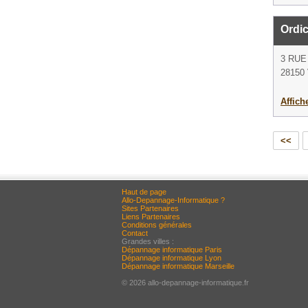
Ordic
3 RUE
28150
Affich
<<
Haut de page
Allo-Depannage-Informatique ?
Sites Partenaires
Liens Partenaires
Conditions générales
Contact
Grandes villes :
Dépannage informatique Paris
Dépannage informatique Lyon
Dépannage informatique Marseille
© 2026 allo-depannage-informatique.fr