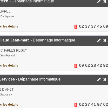
otech
- Dépannage informatique
 LIVREE
Pontgouin
02 37 37 45 69
er les détails
illaud Jean-marc
- Dépannage informatique
E CHARLES PEGUY
Saint-prest
09 62 28 42 92
er les détails
Services
- Dépannage informatique
E D ANET
 Saussay
02 37 41 97 62
er les détails