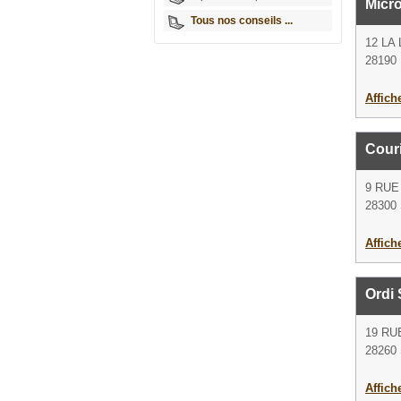
Micr
Tous nos conseils ...
12 LA
28190 
Affich
Cour
9 RU
28300 
Affich
Ordi 
19 RU
28260
Affich