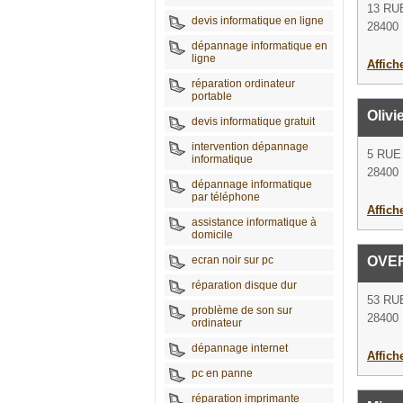
13 RU
devis informatique en ligne
28400 
dépannage informatique en
ligne
Affich
réparation ordinateur
portable
Olivi
devis informatique gratuit
intervention dépannage
5 RU
informatique
28400 
dépannage informatique
par téléphone
Affich
assistance informatique à
domicile
ecran noir sur pc
OVE
réparation disque dur
53 RU
problème de son sur
28400 
ordinateur
dépannage internet
Affich
pc en panne
réparation imprimante