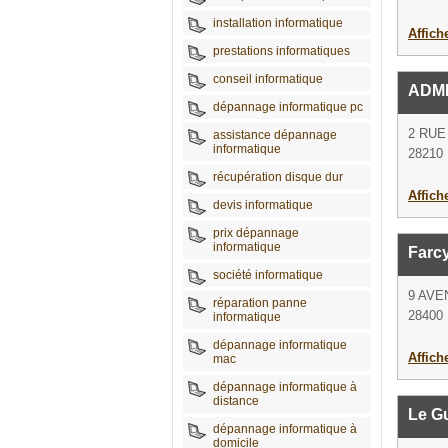
installation informatique
Affich
prestations informatiques
conseil informatique
ADM
dépannage informatique pc
2 RUE
assistance dépannage
informatique
28210 
récupération disque dur
Affich
devis informatique
prix dépannage
informatique
Farcy
société informatique
9 AVE
réparation panne
28400 
informatique
dépannage informatique
Affich
mac
dépannage informatique à
distance
Le G
dépannage informatique à
domicile