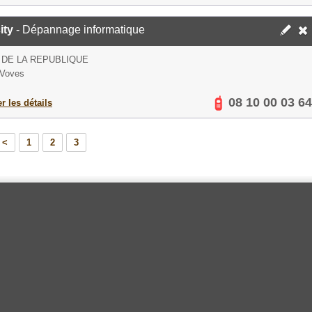
ity
- Dépannage informatique
 DE LA REPUBLIQUE
 Voves
08 10 00 03 64
er les détails
<
1
2
3