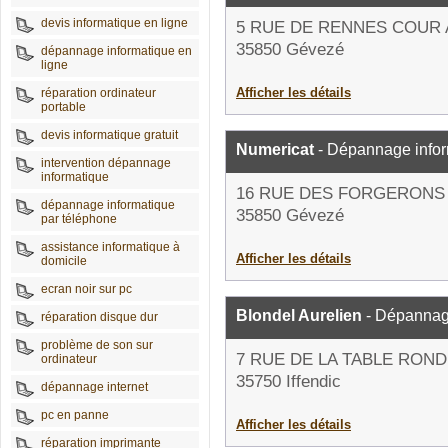
devis informatique en ligne
5 RUE DE RENNES COUR
35850 Gévezé
dépannage informatique en
ligne
Afficher les détails
réparation ordinateur
portable
devis informatique gratuit
Numericat
- Dépannage infor
intervention dépannage
informatique
16 RUE DES FORGERONS
dépannage informatique
35850 Gévezé
par téléphone
assistance informatique à
Afficher les détails
domicile
ecran noir sur pc
Blondel Aurelien
- Dépannag
réparation disque dur
problème de son sur
7 RUE DE LA TABLE RON
ordinateur
35750 Iffendic
dépannage internet
pc en panne
Afficher les détails
réparation imprimante