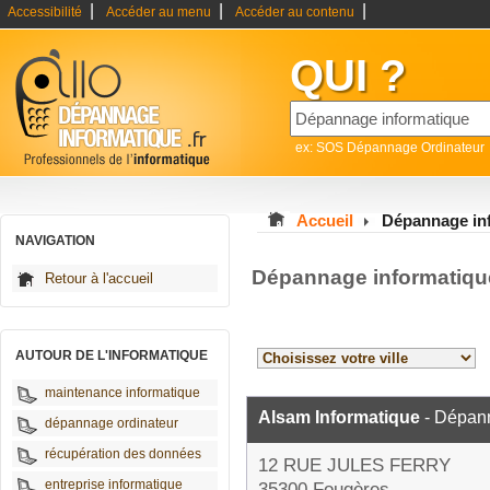
|
|
|
Accessibilité
Accéder au menu
Accéder au contenu
QUI ?
ex: SOS Dépannage Ordinateur
Accueil
Dépannage info
NAVIGATION
Dépannage informatique 
Retour à l'accueil
AUTOUR DE L'INFORMATIQUE
maintenance informatique
Alsam Informatique
- Dépann
dépannage ordinateur
récupération des données
12 RUE JULES FERRY
entreprise informatique
35300 Fougères