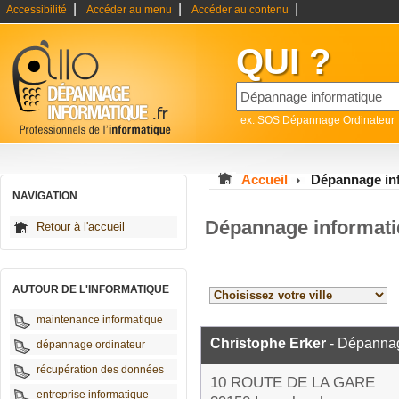
|
|
|
Accessibilité
Accéder au menu
Accéder au contenu
QUI ?
ex: SOS Dépannage Ordinateur
Accueil
Dépannage in
NAVIGATION
Dépannage informati
Retour à l'accueil
AUTOUR DE L'INFORMATIQUE
maintenance informatique
Christophe Erker
- Dépannag
dépannage ordinateur
récupération des données
10 ROUTE DE LA GARE
entreprise informatique