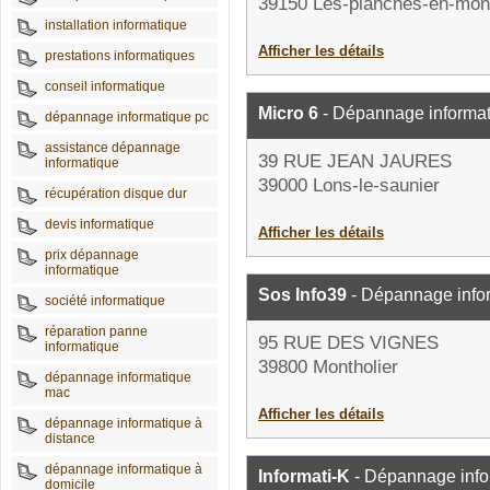
39150 Les-planches-en-mon
installation informatique
Afficher les détails
prestations informatiques
conseil informatique
Micro 6
- Dépannage informa
dépannage informatique pc
assistance dépannage
39 RUE JEAN JAURES
informatique
39000 Lons-le-saunier
récupération disque dur
devis informatique
Afficher les détails
prix dépannage
informatique
Sos Info39
- Dépannage info
société informatique
réparation panne
95 RUE DES VIGNES
informatique
39800 Montholier
dépannage informatique
mac
Afficher les détails
dépannage informatique à
distance
dépannage informatique à
Informati-K
- Dépannage info
domicile