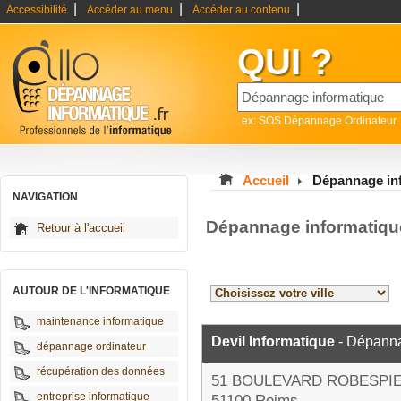
|
|
|
Accessibilité
Accéder au menu
Accéder au contenu
QUI ?
ex: SOS Dépannage Ordinateur
Accueil
Dépannage in
NAVIGATION
Dépannage informatiqu
Retour à l'accueil
AUTOUR DE L'INFORMATIQUE
maintenance informatique
Devil Informatique
- Dépanna
dépannage ordinateur
récupération des données
51 BOULEVARD ROBESPI
entreprise informatique
51100 Reims