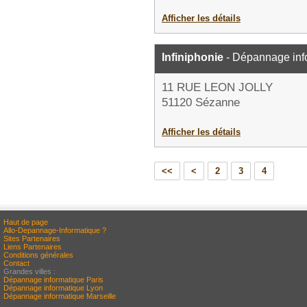
Afficher les détails
Infiniphonie
- Dépannage inf
11 RUE LEON JOLLY
51120 Sézanne
Afficher les détails
<<
<
2
3
4
Haut de page
Allo-Depannage-Informatique ?
Sites Partenaires
Liens Partenaires
Conditions générales
Contact
Grandes villes :
Dépannage informatique Paris
Dépannage informatique Lyon
Dépannage informatique Marseille