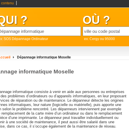
|
 contenu
QUI ?
OÙ ?
ex: SOS Dépannage Ordinateur
ex: Cergy ou 95000
ccueil
Dépannage informatique Moselle
nnage informatique Moselle
annage informatique consiste à venir en aide aux personnes ou entreprises
 des problèmes d’ordinateurs ou d’appareils informatiques, en leur proposant
rvices de réparation ou de maintenance. Le dépanneur détecte les origines
nes informatiques, leur nature (logicielle ou matérielle), puis apporte une
on selon le problème rencontré. Les dépanneurs interviennent par exemple
e remplacement de la carte mère d’un ordinateur ou dans le remplacement
ièce d’une imprimante. Le dépanneur peut travailler individuellement ou
nir à une société de maintenance, il peut aussi être salarié dans une
rise, dans ce cas, il s’occupe également de la maintenance de réseau.