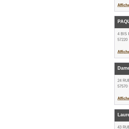
Affich
PAQ
4 BIS
57220 
Affich
Dame
24 RU
57570
Affich
Laur
43 R