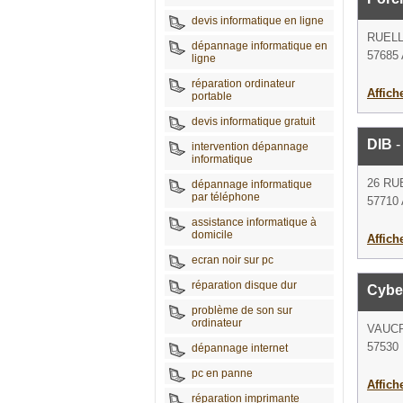
devis informatique en ligne
RUEL
dépannage informatique en
57685
ligne
réparation ordinateur
Affich
portable
devis informatique gratuit
DIB
-
intervention dépannage
informatique
26 RU
dépannage informatique
par téléphone
57710
assistance informatique à
domicile
Affich
ecran noir sur pc
réparation disque dur
Cybe
problème de son sur
ordinateur
VAUCR
57530 
dépannage internet
pc en panne
Affich
réparation imprimante