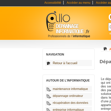
|
|
Accessibilité
Accéder au menu
Accéder au
A
NAVIGATION
Dépa
Retour à l'accueil
Le dép
AUTOUR DE L'INFORMATIQUE
qui ont
des se
maintenance informatique
des pan
soluti
dépannage ordinateur
dans l
d’une p
récupération des données
apparte
entrep
entreprise informatique