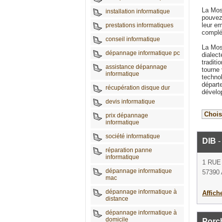
La Mos
installation informatique
pouvez
leur em
prestations informatiques
complé
conseil informatique
La Mose
dépannage informatique pc
dialec
traditi
assistance dépannage
tourne
informatique
technol
départe
récupération disque dur
dévelo
devis informatique
prix dépannage
informatique
société informatique
DIB
-
réparation panne
informatique
1 RUE
dépannage informatique
57390 
mac
dépannage informatique à
Affich
distance
dépannage informatique à
domicile
Porch