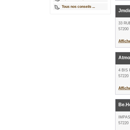
Tous nos conseils ...
Jmdi
33 RU
57200 
Affich
Atmo
4 BIS
57220 
Affich
Be.He
IMPAS
57220 