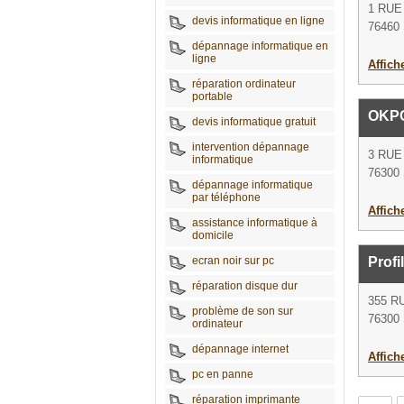
1 RUE
devis informatique en ligne
76460 
dépannage informatique en
ligne
Affich
réparation ordinateur
portable
OKP
devis informatique gratuit
intervention dépannage
3 RU
informatique
76300 
dépannage informatique
par téléphone
Affich
assistance informatique à
domicile
ecran noir sur pc
Profi
réparation disque dur
355 R
problème de son sur
76300 
ordinateur
dépannage internet
Affich
pc en panne
réparation imprimante