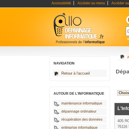
|
|
Accessibilité
Accéder au menu
Accéder au
A
NAVIGATION
Dépa
Retour à l'accueil
AUTOUR DE L'INFORMATIQUE
maintenance informatique
L'Inf
dépannage ordinateur
récupération des données
405 R
76116 S
entreprise informatique