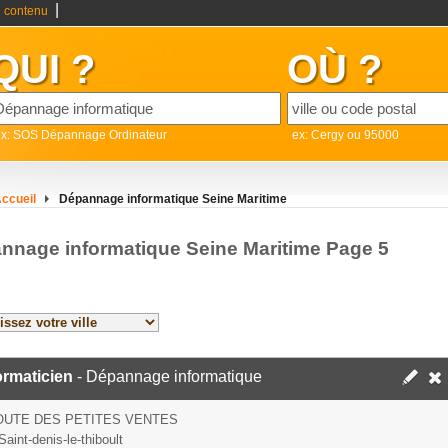
|
 contenu
QUI ?
OÙ ?
ex: SOS Dépannage Ordinateur
ex: Cergy ou 95000
ccueil
Dépannage informatique Seine Maritime
nnage informatique Seine Maritime Page 5
ormaticien
- Dépannage informatique
OUTE DES PETITES VENTES
aint-denis-le-thiboult