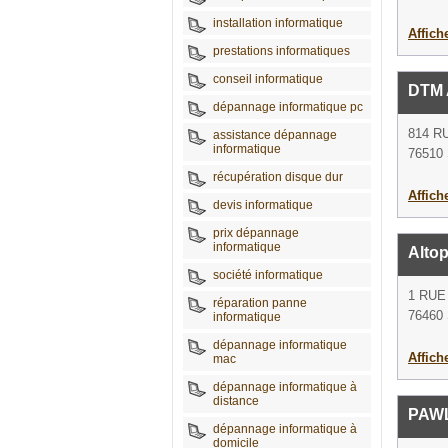
installation informatique
Affich
prestations informatiques
conseil informatique
DTM 
dépannage informatique pc
814 R
assistance dépannage
informatique
76510 
récupération disque dur
Affich
devis informatique
prix dépannage
informatique
Alto
société informatique
1 RUE
réparation panne
76460 
informatique
dépannage informatique
Affich
mac
dépannage informatique à
distance
PAWL
dépannage informatique à
domicile