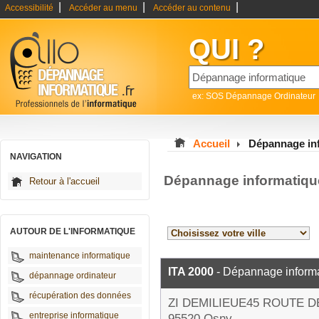
|
|
|
Accessibilité
Accéder au menu
Accéder au contenu
QUI ?
ex: SOS Dépannage Ordinateur
Accueil
Dépannage inf
NAVIGATION
Dépannage informatique
Retour à l'accueil
AUTOUR DE L'INFORMATIQUE
maintenance informatique
ITA 2000
- Dépannage inform
dépannage ordinateur
récupération des données
ZI DEMILIEUE45 ROUTE D
entreprise informatique
95520 Osny