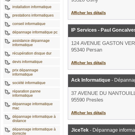
installation informatique
Afficher les détails
prestations informatiques
conseil informatique
IP Services - Paul Goncalve
dépannage informatique pc
assistance dépannage
124 AVENUE GASTON VE
informatique
95340 Persan
récupération disque dur
devis informatique
Afficher les détails
prix dépannage
informatique
Ack Informatique
- Dépannag
société informatique
réparation panne
37 AVENUE DU NANTOUIL
informatique
95590 Presles
dépannage informatique
mac
Afficher les détails
dépannage informatique à
distance
dépannage informatique à
JiceTek
- Dépannage informa
domicile