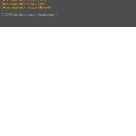
Dépannage informatique Paris
Dépannage informatique Lyon
Dépannage informatique Marseille
© 2026 allo-depannage-informatique.fr