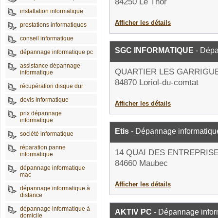
84250 Le Thor
installation informatique
Afficher les détails
prestations informatiques
conseil informatique
SGC INFORMATIQUE
- Dépa
dépannage informatique pc
assistance dépannage
QUARTIER LES GARRIGU
informatique
84870 Loriol-du-comtat
récupération disque dur
devis informatique
Afficher les détails
prix dépannage
informatique
Etis
- Dépannage informatiqu
société informatique
réparation panne
14 QUAI DES ENTREPRIS
informatique
84660 Maubec
dépannage informatique
mac
Afficher les détails
dépannage informatique à
distance
dépannage informatique à
AKTIV PC
- Dépannage infor
domicile