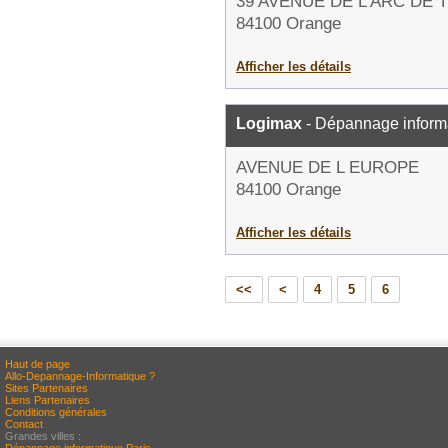
39 AVENUE DE L ARC DE
84100 Orange
Afficher les détails
Logimax
- Dépannage inform
AVENUE DE L EUROPE
84100 Orange
Afficher les détails
<<
<
4
5
6
Haut de page
Allo-Depannage-Informatique ?
Sites Partenaires
Liens Partenaires
Conditions générales
Contact
Grandes villes :