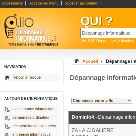
|
|
|
Accessibilité
Accéder au menu
Accéder au contenu
QUI ?
ex: SOS Dépannage Ordinateur
Accueil
Dépannage in
NAVIGATION
Dépannage informati
Retour à l'accueil
AUTOUR DE L'INFORMATIQUE
maintenance informatique
Dominfo4
- Dépannage infor
dépannage ordinateur
récupération des données
ZA LA CIGALIERE
entreprise informatique