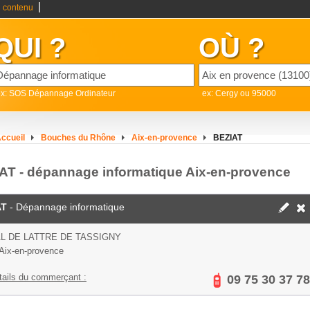
|
 contenu
QUI ?
OÙ ?
ex: SOS Dépannage Ordinateur
ex: Cergy ou 95000
ccueil
Bouches du Rhône
Aix-en-provence
BEZIAT
AT - dépannage informatique Aix-en-provence
AT
- Dépannage informatique
L DE LATTRE DE TASSIGNY
Aix-en-provence
tails du commerçant :
09 75 30 37 78