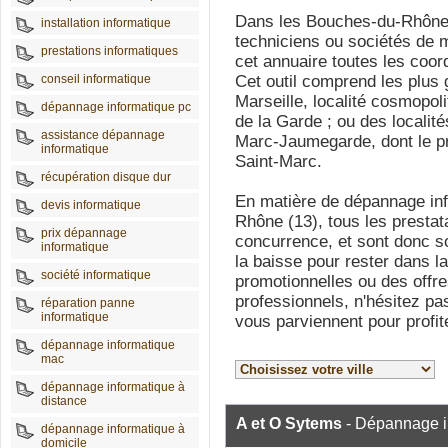
Dans les Bouches-du-Rhône (
installation informatique
techniciens ou sociétés de 
prestations informatiques
cet annuaire toutes les coo
conseil informatique
Cet outil comprend les plu
Marseille, localité cosmopol
dépannage informatique pc
de la Garde ; ou des localité
assistance dépannage
Marc-Jaumegarde, dont le pr
informatique
Saint-Marc.
récupération disque dur
En matière de dépannage in
devis informatique
Rhône (13), tous les prestat
prix dépannage
concurrence, et sont donc so
informatique
la baisse pour rester dans 
société informatique
promotionnelles ou des offr
professionnels, n'hésitez pa
réparation panne
informatique
vous parviennent pour profite
dépannage informatique
mac
dépannage informatique à
distance
A et O Sytems
- Dépannage i
dépannage informatique à
domicile