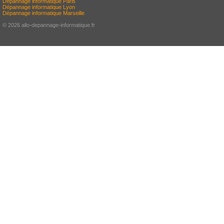
Dépannage informatique Paris
Dépannage informatique Lyon
Dépannage informatique Marseille
© 2026 allo-depannage-informatique.fr