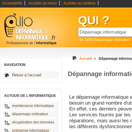
|
|
|
Accessibilité
Accéder au menu
Accéder au contenu
QUI ?
ex: SOS Dépannage Ordinateur
Accueil
Dépannage informa
NAVIGATION
Dépannage informat
Retour à l'accueil
AUTOUR DE L'INFORMATIQUE
Le dépannage informatique es
besoin un grand nombre d'uti
maintenance informatique
En effet, ces derniers peuv
dépannage ordinateur
Les services fournis par les
réparations, mais aussi les 
récupération des données
les différents dysfonctionne
entreprise informatique