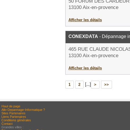
50 FORUM DES CARDEUR
13100 Aix-en-provence
Afficher les détails
CONEXDATA
- Dépannage i
465 RUE CLAUDE NICOLA
13100 Aix-en-provence
Afficher les détails
[...]
1
2
>
>>
Haut de page
Allo-Depannage-Informatique ?
Sites Partenaires
Liens Partenaires
Conditions générales
Contact
Grandes villes :