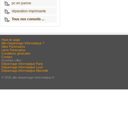
pc en panne
réparation imprimante
Tous nos conseils ...
Haut de page
Allo-Depannage-Informatique ?
Sites Partenaires
Liens Partenaires
Conditions générales
Contact
Grandes villes :
Dépannage informatique Paris
Dépannage informatique Lyon
Dépannage informatique Marseille
© 2026 allo-depannage-informatique.fr