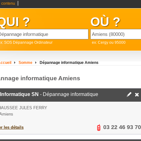
|
 contenu
QUI ?
OÙ ?
ex: SOS Dépannage Ordinateur
ex: Cergy ou 95000
ccueil
Somme
Dépannage informatique Amiens
nnage informatique Amiens
Informatique SN
- Dépannage informatique
HAUSSEE JULES FERRY
 Amiens
03 22 46 93 70
er les détails