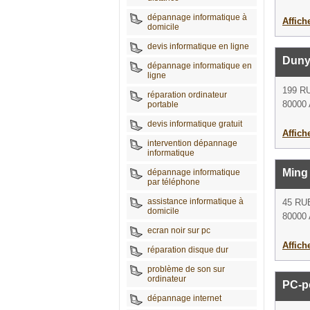
dépannage informatique à
Affich
domicile
devis informatique en ligne
Duny
dépannage informatique en
ligne
199 R
réparation ordinateur
80000
portable
devis informatique gratuit
Affich
intervention dépannage
informatique
Ming
dépannage informatique
par téléphone
assistance informatique à
45 RU
domicile
80000
ecran noir sur pc
Affich
réparation disque dur
problème de son sur
ordinateur
PC-po
dépannage internet