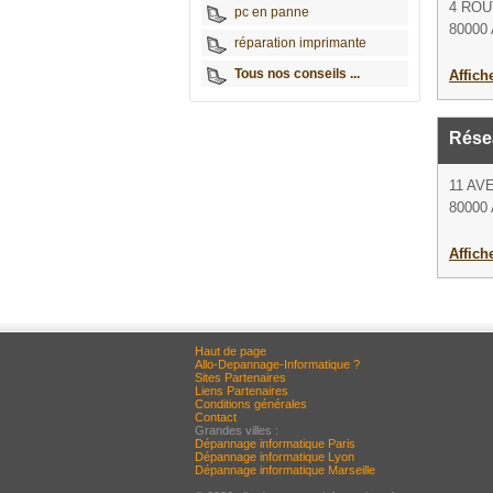
4 ROU
pc en panne
80000
réparation imprimante
Tous nos conseils ...
Affich
Rése
11 AV
80000
Affich
Haut de page
Allo-Depannage-Informatique ?
Sites Partenaires
Liens Partenaires
Conditions générales
Contact
Grandes villes :
Dépannage informatique Paris
Dépannage informatique Lyon
Dépannage informatique Marseille