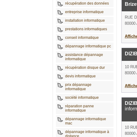
récupération des données
Brize
entreprise informatique
RUE D
installation informatique
80000
prestations informatiques
Affich
conseil informatique
dépannage informatique pc
DIZI
assistance dépannage
informatique
10 RU
récupération disque dur
80000
devis informatique
prix dépannage
Affich
informatique
société informatique
DIZI
réparation panne
infor
informatique
dépannage informatique
mac
10 RU
dépannage informatique à
80000
distance