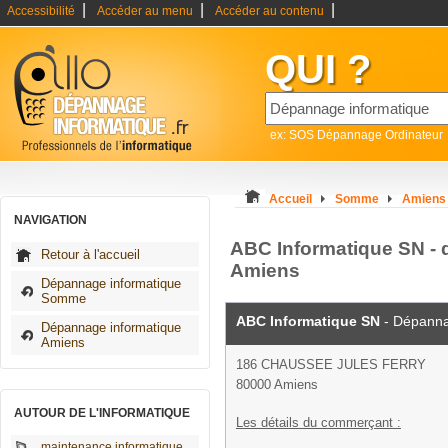
|
|
|
Accessibilité
Accéder au menu
Accéder au contenu
QUI ?
ex: SOS Dépannage Ordinateur
Accueil
Somme
Amiens
NAVIGATION
ABC Informatique SN - 
Retour à l'accueil
Amiens
Dépannage informatique
Somme
ABC Informatique SN
- Dépanna
Dépannage informatique
Amiens
186 CHAUSSEE JULES FERRY
80000 Amiens
AUTOUR DE L'INFORMATIQUE
Les détails du commerçant :
maintenance informatique