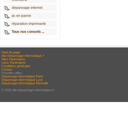
dépannage internet
pc en panne
réparation imprimante
Tous nos conseils ...
Haut de page
Allo-Depannage-Informatique ?
Sites Partenaires
Liens Partenaires
Conditions générales
Contact
Grandes villes :
Dépannage informatique Paris
Dépannage informatique Lyon
Dépannage informatique Marseille
© 2026 allo-depannage-informatique.fr