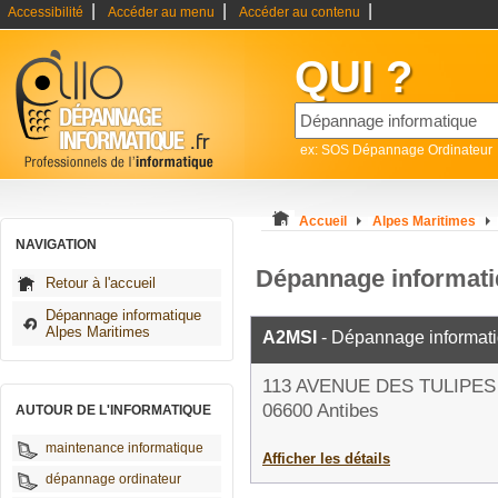
|
|
|
Accessibilité
Accéder au menu
Accéder au contenu
QUI ?
ex: SOS Dépannage Ordinateur
Accueil
Alpes Maritimes
NAVIGATION
Dépannage informati
Retour à l'accueil
Dépannage informatique
Alpes Maritimes
A2MSI
- Dépannage informat
113 AVENUE DES TULIPES
06600 Antibes
AUTOUR DE L'INFORMATIQUE
maintenance informatique
Afficher les détails
dépannage ordinateur