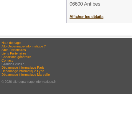
06600 Antibes
Afficher les détails
Haut de page
Allo-Depannage-Informatique ?
Sites Partenaires
Liens Partenaires
Conditions générales
Contact
Grandes villes :
Dépannage informatique Paris
Dépannage informatique Lyon
Dépannage informatique Marseille
© 2026 allo-depannage-informatique.fr