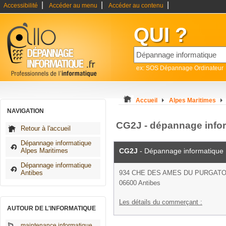
|
|
|
Accessibilité
Accéder au menu
Accéder au contenu
QUI ?
ex: SOS Dépannage Ordinateur
Accueil
Alpes Maritimes
NAVIGATION
CG2J - dépannage info
Retour à l'accueil
Dépannage informatique
Alpes Maritimes
CG2J
- Dépannage informatique
Dépannage informatique
Antibes
934 CHE DES AMES DU PURGATO
06600 Antibes
Les détails du commerçant :
AUTOUR DE L'INFORMATIQUE
maintenance informatique