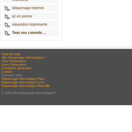
dépannage internet
pc en panne
réparation imprimante
Tous nos conseils ...
Haut de page
Allo-Depannage-Informatique ?
Sites Partenaires
Liens Partenaires
Conditions générales
Contact
Grandes villes :
Dépannage informatique Paris
Dépannage informatique Lyon
Dépannage informatique Marseille
© 2026 allo-depannage-informatique.fr