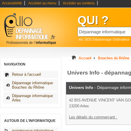
|
|
|
Accessibilité
Accéder au menu
Accéder au contenu
QUI ?
ex: SOS Dépannage Ordinateur
Accueil
Bouches du Rhône
NAVIGATION
Univers Info - dépannag
Retour à l'accueil
Dépannage informatique
Bouches du Rhône
Univers Info
- Dépannage inform
Dépannage informatique
Arles
42 BIS AVENUE VINCENT VAN G
13200 Arles
Les détails du commerçant :
AUTOUR DE L'INFORMATIQUE
maintenance informatique