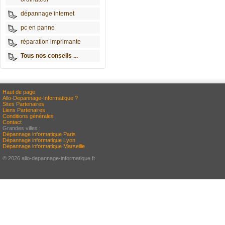
dépannage internet
pc en panne
réparation imprimante
Tous nos conseils ...
Haut de page
Allo-Depannage-Informatique ?
Sites Partenaires
Liens Partenaires
Conditions générales
Contact
Grandes villes :
Dépannage informatique Paris
Dépannage informatique Lyon
Dépannage informatique Marseille
© 2026 allo-depannage-informatique.fr