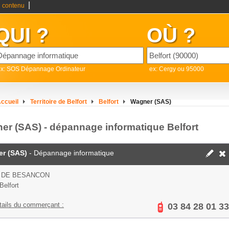
|
 contenu
QUI ?
OÙ ?
ex: SOS Dépannage Ordinateur
ex: Cergy ou 95000
ccueil
Territoire de Belfort
Belfort
Wagner (SAS)
er (SAS) - dépannage informatique Belfort
r (SAS)
- Dépannage informatique
E DE BESANCON
Belfort
tails du commerçant :
03 84 28 01 33