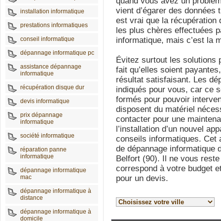
quand vous avez un problème
vient d’égarer des données tr
installation informatique
est vrai que la récupération
prestations informatiques
les plus chères effectuées 
conseil informatique
informatique, mais c’est la m
dépannage informatique pc
Évitez surtout les solutions 
assistance dépannage
fait qu’elles soient payantes
informatique
résultat satisfaisant. Les d
récupération disque dur
indiqués pour vous, car ce s
formés pour pouvoir interven
devis informatique
disposent du matériel néces
prix dépannage
contacter pour une maintena
informatique
l’installation d’un nouvel ap
société informatique
conseils informatiques. Cet a
de dépannage informatique di
réparation panne
informatique
Belfort (90). Il ne vous reste
correspond à votre budget et
dépannage informatique
mac
pour un devis.
dépannage informatique à
distance
dépannage informatique à
domicile