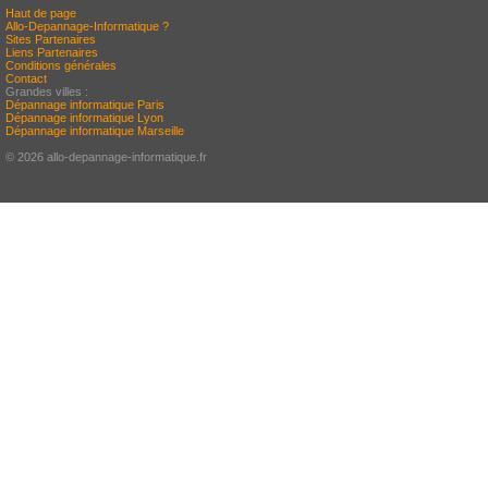
Haut de page
Allo-Depannage-Informatique ?
Sites Partenaires
Liens Partenaires
Conditions générales
Contact
Grandes villes :
Dépannage informatique Paris
Dépannage informatique Lyon
Dépannage informatique Marseille
© 2026 allo-depannage-informatique.fr