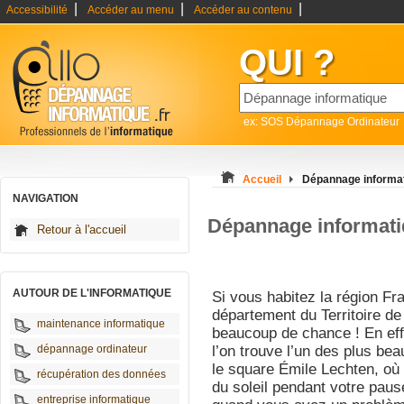
|
|
|
Accessibilité
Accéder au menu
Accéder au contenu
QUI ?
ex: SOS Dépannage Ordinateur
Accueil
Dépannage informati
NAVIGATION
Dépannage informatiq
Retour à l'accueil
AUTOUR DE L'INFORMATIQUE
Si vous habitez la région Fr
département du Territoire de
maintenance informatique
beaucoup de chance ! En eff
dépannage ordinateur
l’on trouve l’un des plus be
le square Émile Lechten, où
récupération des données
du soleil pendant votre pau
entreprise informatique