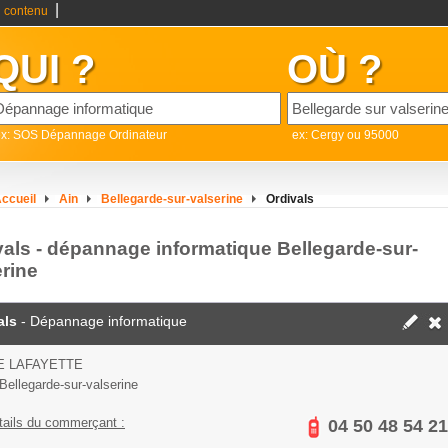
|
 contenu
QUI ?
OÙ ?
ex: SOS Dépannage Ordinateur
ex: Cergy ou 95000
ccueil
Ain
Bellegarde-sur-valserine
Ordivals
vals - dépannage informatique Bellegarde-sur-
erine
als
- Dépannage informatique
E LAFAYETTE
Bellegarde-sur-valserine
tails du commerçant :
04 50 48 54 21