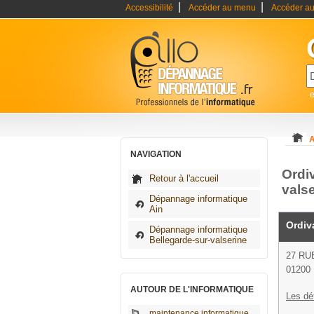
|
|
Accessibilité
Accéder au menu
Accéder au
A
NAVIGATION
Ordi
Retour à l'accueil
vals
Dépannage informatique
Ain
Ordiv
Dépannage informatique
Bellegarde-sur-valserine
27 RU
01200 
AUTOUR DE L'INFORMATIQUE
Les dé
maintenance informatique