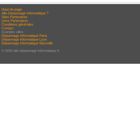
Haut de page
Allo-Depannage-Informatique ?
Sites Partenaires
Liens Partenaires
Conditions générales
Contact
Grandes villes :
Dépannage informatique Paris
Dépannage informatique Lyon
Dépannage informatique Marseille
© 2026 allo-depannage-informatique.fr