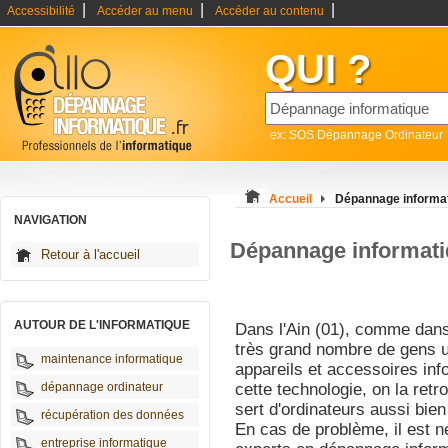
|
|
|
Accessibilité
Accéder au menu
Accéder au contenu
QUI ?
ex: SOS Dépannage Ordinateur
Accueil
Dépannage informat
NAVIGATION
Dépannage informati
Retour à l'accueil
AUTOUR DE L'INFORMATIQUE
Dans l'Ain (01), comme dans
très grand nombre de gens u
maintenance informatique
appareils et accessoires in
dépannage ordinateur
cette technologie, on la ret
sert d'ordinateurs aussi bien 
récupération des données
En cas de problème, il est n
entreprise informatique