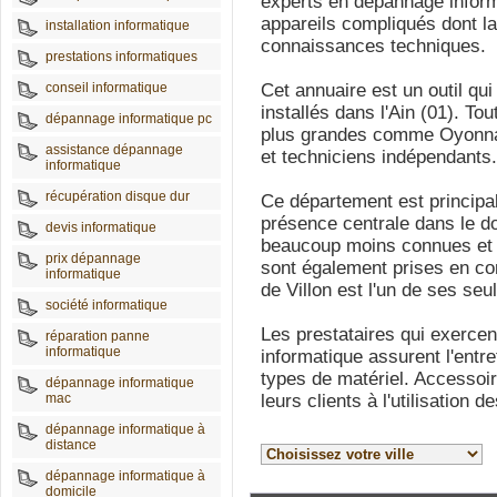
experts en dépannage inform
appareils compliqués dont l
installation informatique
connaissances techniques.
prestations informatiques
conseil informatique
Cet annuaire est un outil qui
installés dans l'Ain (01). To
dépannage informatique pc
plus grandes comme Oyonnax
assistance dépannage
et techniciens indépendants.
informatique
récupération disque dur
Ce département est principa
présence centrale dans le do
devis informatique
beaucoup moins connues et
prix dépannage
sont également prises en co
informatique
de Villon est l'un de ses seu
société informatique
Les prestataires qui exerce
réparation panne
informatique
informatique assurent l'entret
types de matériel. Accessoir
dépannage informatique
mac
leurs clients à l'utilisation de
dépannage informatique à
distance
dépannage informatique à
domicile