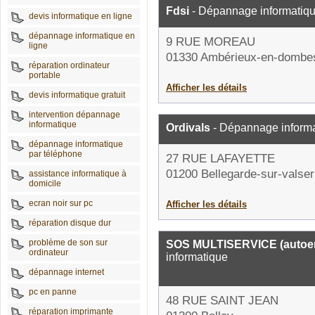
Fdsi
- Dépannage informatiq
devis informatique en ligne
dépannage informatique en
9 RUE MOREAU
ligne
01330 Ambérieux-en-dombe
réparation ordinateur
portable
Afficher les détails
devis informatique gratuit
intervention dépannage
informatique
Ordivals
- Dépannage inform
dépannage informatique
par téléphone
27 RUE LAFAYETTE
01200 Bellegarde-sur-valser
assistance informatique à
domicile
ecran noir sur pc
Afficher les détails
réparation disque dur
problème de son sur
SOS MULTISERVICE (autoen
ordinateur
informatique
dépannage internet
pc en panne
48 RUE SAINT JEAN
réparation imprimante