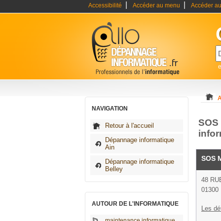
|
|
Accessibilité
Accéder au menu
Accéder au
A
NAVIGATION
SOS 
Retour à l'accueil
info
Dépannage informatique
Ain
SOS M
Dépannage informatique
Belley
48 RU
01300 
AUTOUR DE L'INFORMATIQUE
Les dé
maintenance informatique