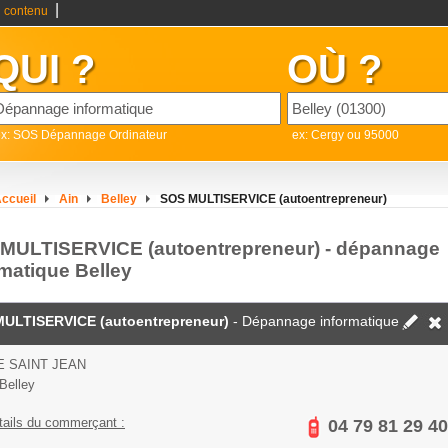
|
 contenu
QUI ?
OÙ ?
ex: SOS Dépannage Ordinateur
ex: Cergy ou 95000
ccueil
Ain
Belley
SOS MULTISERVICE (autoentrepreneur)
MULTISERVICE (autoentrepreneur) - dépannage
rmatique Belley
ULTISERVICE (autoentrepreneur)
- Dépannage informatique
E SAINT JEAN
Belley
tails du commerçant :
04 79 81 29 40