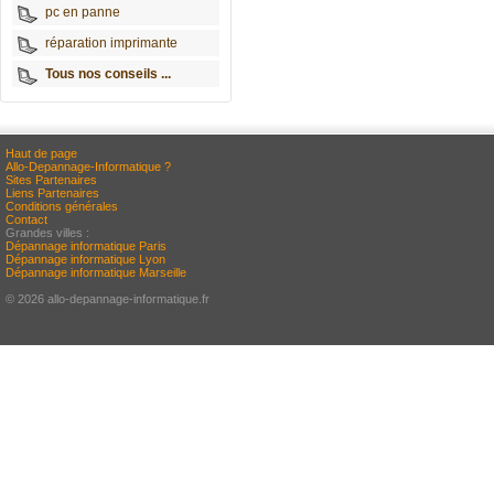
pc en panne
réparation imprimante
Tous nos conseils ...
Haut de page
Allo-Depannage-Informatique ?
Sites Partenaires
Liens Partenaires
Conditions générales
Contact
Grandes villes :
Dépannage informatique Paris
Dépannage informatique Lyon
Dépannage informatique Marseille
© 2026 allo-depannage-informatique.fr