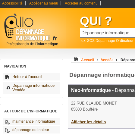
|
|
|
Accessibilité
Accéder au menu
Accéder au contenu
QUI ?
ex: SOS Dépannage Ordinateur
Accueil
Vendée
Dépanna
NAVIGATION
Dépannage informatiqu
Retour à l'accueil
Dépannage informatique
Vendée
Neo-informatique
- Dépannag
22 RUE CLAUDE MONET
85600 Boufféré
AUTOUR DE L'INFORMATIQUE
maintenance informatique
Afficher les détails
dépannage ordinateur