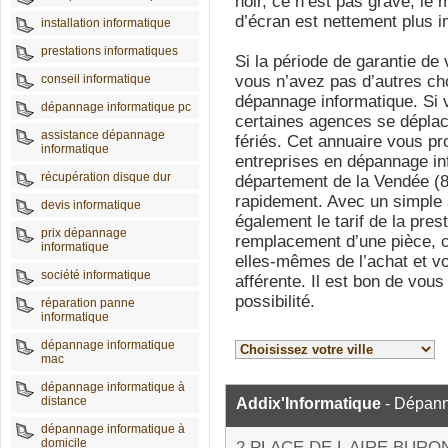
noir, ce n’est pas grave, le
d’écran est nettement plus i
installation informatique
prestations informatiques
Si la période de garantie de 
conseil informatique
vous n’avez pas d’autres ch
dépannage informatique. Si 
dépannage informatique pc
certaines agences se dépla
assistance dépannage
fériés. Cet annuaire vous pro
informatique
entreprises en dépannage in
récupération disque dur
département de la Vendée (8
rapidement. Avec un simple 
devis informatique
également le tarif de la pres
prix dépannage
remplacement d’une pièce, c
informatique
elles-mêmes de l’achat et vo
société informatique
afférente. Il est bon de vou
possibilité.
réparation panne
informatique
dépannage informatique
mac
dépannage informatique à
distance
Addix'Informatique
- Dépann
dépannage informatique à
domicile
2 PLACE DE L AIRE BURO