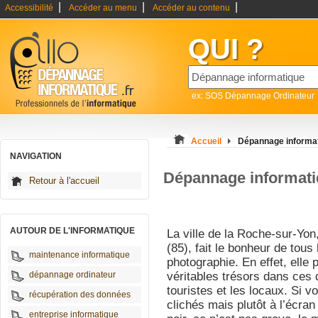
|
|
|
Accessibilité
Accéder au menu
Accéder au contenu
QUI ?
ex: SOS Dépannage Ordinateur
Accueil
Dépannage informa
NAVIGATION
Dépannage informat
Retour à l'accueil
AUTOUR DE L'INFORMATIQUE
La ville de la Roche-sur-Yo
(85), fait le bonheur de tous
maintenance informatique
photographie. En effet, ell
dépannage ordinateur
véritables trésors dans ces 
touristes et les locaux. Si v
récupération des données
clichés mais plutôt à l’écran
entreprise informatique