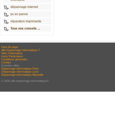
dépannage internet
pc en panne
réparation imprimante
Tous nos conseils ...
Haut de page
Allo-Depannage-Informatique ?
Sites Partenaires
Liens Partenaires
Conditions générales
Contact
Grandes villes :
Dépannage informatique Paris
Dépannage informatique Lyon
Dépannage informatique Marseille
© 2026 allo-depannage-informatique.fr