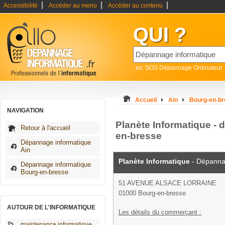
|
|
|
Accessibilité
Accéder au menu
Accéder au contenu
QUI ?
ex: SOS Dépannage Ordinateur
Accueil
Ain
Bourg-en-b
NAVIGATION
Planète Informatique -
Retour à l'accueil
en-bresse
Dépannage informatique
Ain
Planète Informatique
- Dépanna
Dépannage informatique
Bourg-en-bresse
51 AVENUE ALSACE LORRAINE
01000 Bourg-en-bresse
AUTOUR DE L'INFORMATIQUE
Les détails du commerçant :
maintenance informatique