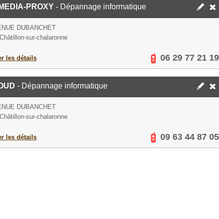
MEDIA-PROXY
- Dépannage informatique
VENUE DUBANCHET
Châtillon-sur-chalaronne
06 29 77 21 19
er les détails
OUD
- Dépannage informatique
VENUE DUBANCHET
Châtillon-sur-chalaronne
09 63 44 87 05
er les détails