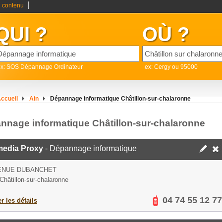
|
 contenu
QUI ?
OÙ ?
ex: SOS Dépannage Ordinateur
ex: Cergy ou 95000
ccueil
Ain
Dépannage informatique Châtillon-sur-chalaronne
nnage informatique Châtillon-sur-chalaronne
edia Proxy
- Dépannage informatique
VENUE DUBANCHET
Châtillon-sur-chalaronne
04 74 55 12 77
er les détails