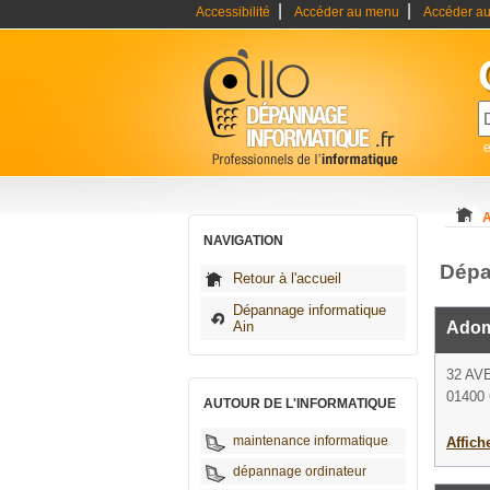
|
|
Accessibilité
Accéder au menu
Accéder au
A
NAVIGATION
Dépa
Retour à l'accueil
Dépannage informatique
Ain
Adom
32 A
01400 
AUTOUR DE L'INFORMATIQUE
maintenance informatique
Affich
dépannage ordinateur