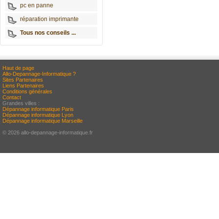
pc en panne
réparation imprimante
Tous nos conseils ...
Haut de page
Allo-Depannage-Informatique ?
Sites Partenaires
Liens Partenaires
Conditions générales
Contact
Grandes villes :
Dépannage informatique Paris
Dépannage informatique Lyon
Dépannage informatique Marseille
© 2026 allo-depannage-informatique.fr