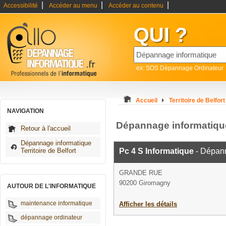
|
|
|
Accessibilité
Accéder au menu
Accéder au contenu
QUI ?
ex: SOS Dépannage Ordinateur
Accueil
Territoire de Belfort
NAVIGATION
Dépannage informatiq
Retour à l'accueil
Dépannage informatique
Territoire de Belfort
Pc 4 S Informatique
- Dépann
GRANDE RUE
90200 Giromagny
AUTOUR DE L'INFORMATIQUE
maintenance informatique
Afficher les détails
dépannage ordinateur