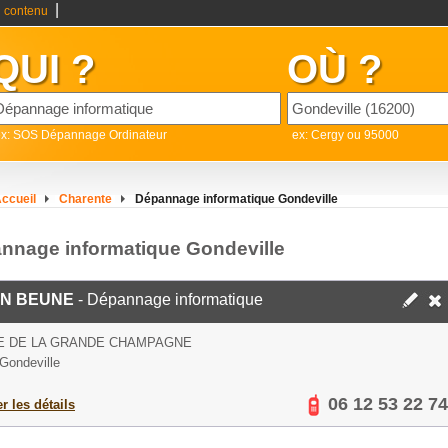
|
 contenu
QUI ?
OÙ ?
ex: SOS Dépannage Ordinateur
ex: Cergy ou 95000
ccueil
Charente
Dépannage informatique Gondeville
nnage informatique Gondeville
AN BEUNE
- Dépannage informatique
E DE LA GRANDE CHAMPAGNE
Gondeville
06 12 53 22 74
er les détails